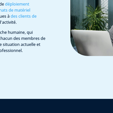
de
déploiement
hats de matériel
ques à
des clients de
'activité.
che humaine, qui
de chacun des membres de
situation actuelle et
ofessionnel.