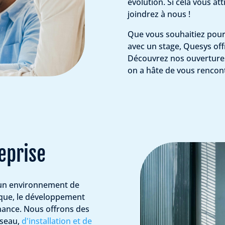
évolution. Si cela vous a
joindrez à nous !
Que vous souhaitiez pours
avec un stage, Quesys of
Découvrez nos ouvertures
on a hâte de vous rencont
eprise
 un environnement de
nique, le développement
nance. Nous offrons des
éseau,
d'installation et de