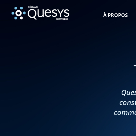
À PROPOS
Ques
const
commen