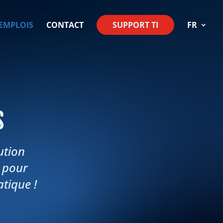
EMPLOIS
CONTACT
SUPPORT TI
FR
s
ution
, pour
tique !